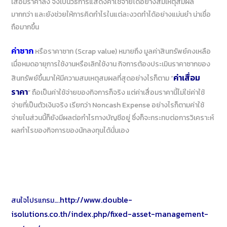
ถือมากขึ้น
ค่าซาก
หรือราคาซาก (Scrap value) หมายถึง มูลค่าสินทรัพย์คงเหลือ
เมื่อหมดอายุการใช้งานหรือเลิกใช้งาน กิจการต้องประเมินราคาซากของ
สินทรัพย์ขึ้นมาให้มีความสมเหตุสมผลที่สุดอย่างไรก็ตาม “
ค่าเสื่อม
ราคา
” ถือเป็นค่าใช้จ่ายของกิจการก็จริง แต่ค่าเสื่อมราคานี้ไม่ใช่ค่าใช้จ่าย
ที่เป็นตัวเงินจริง เรียกว่า Noncash Expense อย่างไรก็ตามค่าใช้จ่ายใน
ส่วนนี้ก็ยังมีผลต่อกำไรทางบัญชีอยู่ ซึ่งก็จะกระทบต่อการวิเคราะห์ผล
กำไรของกิจการของนักลงทุนได้นั่นเอง
สนใจโปรแกรม….
http://www.double-
isolutions.co.th/index.php/fixed-asset-management-system/