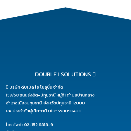
DOUBLE I SOLUTIONS
บริษัท ดับเบิล ไอ โซลูชั่น จำกัด
153/58 ถนนรังสิต-ปทุมธานี หมู่ที่1 ตำบลบ้านกลาง
อำเภอเมืองปทุมธานี จังหวัดปทุมธานี 12000
เลขประจำตัวผู้เสียภาษี 0105558093403
โทรศัพท์ : 02-152 8818-9
มือถือ : 086-383 3847
ABOUT US
ดับเบิล ไอ โซลูชั่น (Double I Solutions ) มาจาก Innovation of
Intelligent “นวัตกรรม ที่มาพร้อมกับความอัจฉริยะ” บริษัทฯ ได้มีทีมงาน