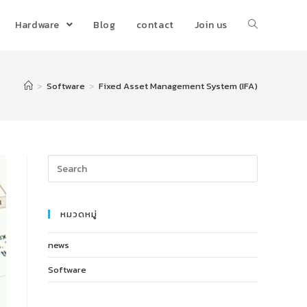
Hardware
Blog
contact
Join us
>
Software
>
Fixed Asset Management System (IFA)
หมวดหมู่
news
Software